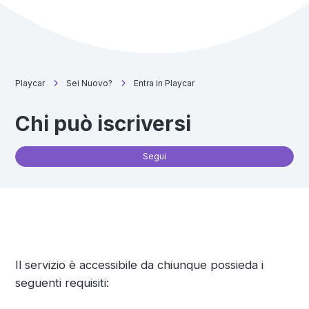
Playcar
Sei Nuovo?
Entra in Playcar
Chi può iscriversi
No
Segui
Il servizio è accessibile da chiunque possieda i
seguenti requisiti: